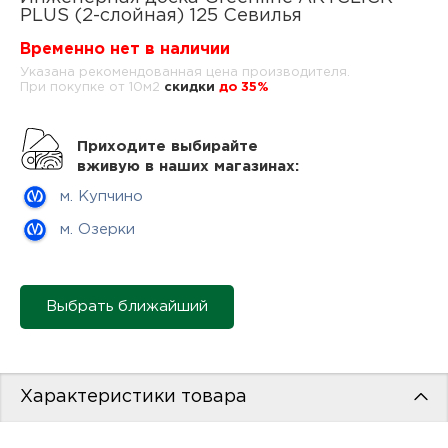
нам
PLUS (2-слойная) 125 Севилья
Временно нет в наличии
Указана рекомендованная цена производителя.
При покупке от 10м2
cкидки
до 35%
маг
Приходите выбирайте
вживую в наших магазинах:
м. Купчино
офи
м. Озерки
Выбрать ближайший
рек
Характеристики товара