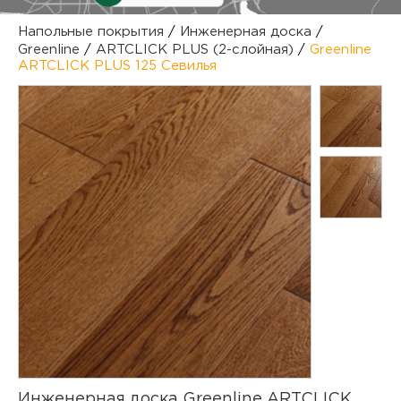
куп
Напольные покрытия
/
Инженерная доска
/
Greenline
/
ARTCLICK PLUS (2-слойная)
/
Greenline
отз
М
ARTCLICK PLUS 125 Севилья
опл
раб
тов
Дл
нап
юр.
пок
маг
Ва
рек
Ко
рек
с
Инженерная доска Greenline ARTCLICK