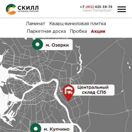
+7
(812)
425-38-74
Санкт-Петербург
Ка
Ламинат
Кварц-виниловая плитка
Паркетная доска
Пробка
Акции
тов
Н
акц
Га
пок
и
вин
воз
Ка