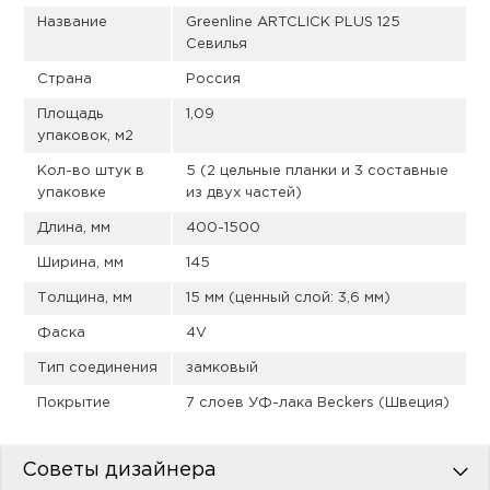
пис
Название
Greenline ARTCLICK PLUS 125
Севилья
дир
Страна
Россия
Площадь
1,09
упаковок, м2
пис
Кол-во штук в
5 (2 цельные планки и 3 составные
упаковке
из двух частей)
дир
Длина, мм
400-1500
Ширина, мм
145
Толщина, мм
15 мм (ценный слой: 3,6 мм)
Фаска
4V
Тип соединения
замковый
Покрытие
7 слоев УФ-лака Beckers (Швеция)
Советы дизайнера