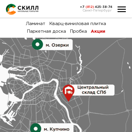
+7
(812)
425-38-74
Санкт-Петербург
Ка
Ламинат
Кварц-виниловая плитка
Паркетная доска
Пробка
Акции
тов
Н
акц
Га
пок
и
вин
воз
Ка