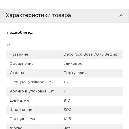
пис
дир
Характеристики товара
подробнее...
пис
О
Название
Decortica Base 7073 Зефир
дир
Соединение
замковое
Страна
Португалия
Площадь упаковок, м2
1,91
Кол-во в упаковке, шт.
7
Длина, мм
910
Ширина, мм
300
Толщина, мм
10,5
Фаска
нет