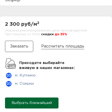
Зефир
нам
2
2 300 руб/м
маг
Указана рекомендованная цена производителя.
При покупке от 10м2
cкидки
до 35%
Рассчитать площадь
офи
Приходите выбирайте
вживую в наших магазинах:
м. Купчино
м. Озерки
рек
Выбрать ближайший