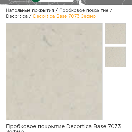
куп
Напольные покрытия
/
Пробковое покрытие
/
Decortica
/
Decortica Base 7073 Зефир
отз
М
опл
раб
тов
Дл
нап
юр.
пок
маг
Ва
рек
Ко
рек
с
Пробковое покрытие Decortica Base 7073