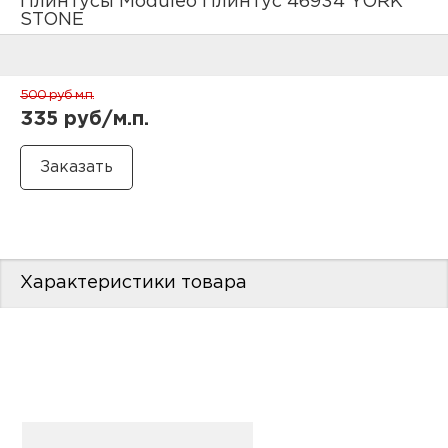
Плинтусы Moduleo Плинтус 46934 YORK
нам
STONE
500 руб
м.п.
маг
335 руб/м.п.
офи
Характеристики товара
рек