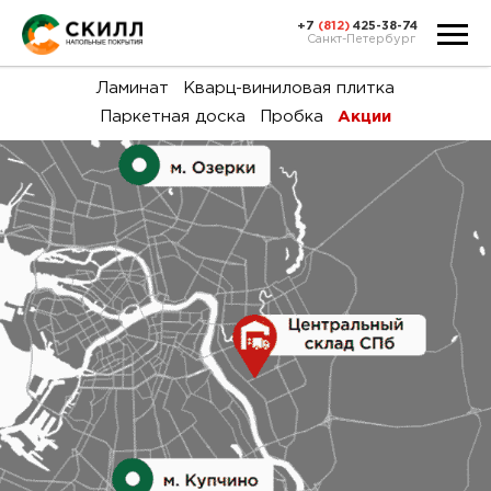
+7
(812)
425-38-74
Санкт-Петербург
Ка
Ламинат
Кварц-виниловая плитка
Паркетная доска
Пробка
Акции
тов
Н
акц
Га
пок
и
вин
воз
Ка