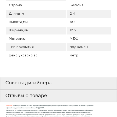
пис
Страна
Бельгия
дир
Длина, м
2.4
Высота,мм
60
Ширина,мм
12.5
пис
Материал
МДФ
Тип покрытия
под камень
дир
Цена указана за
метр
Советы дизайнера
Отзывы о товаре