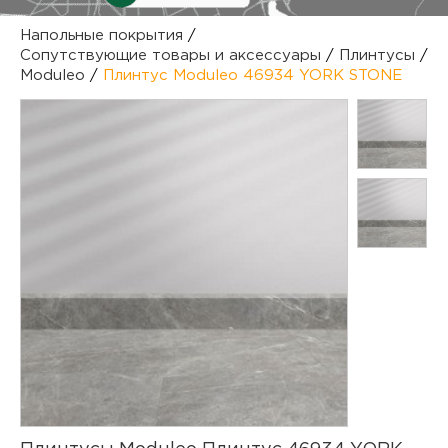
куп
Напольные покрытия
/
Сопутствующие товары и аксессуары
/
Плинтусы
/
отз
М
Moduleo
/
Плинтус Moduleo 46934 YORK STONE
опл
раб
тов
Дл
нап
юр.
пок
маг
Ва
рек
Ко
рек
с