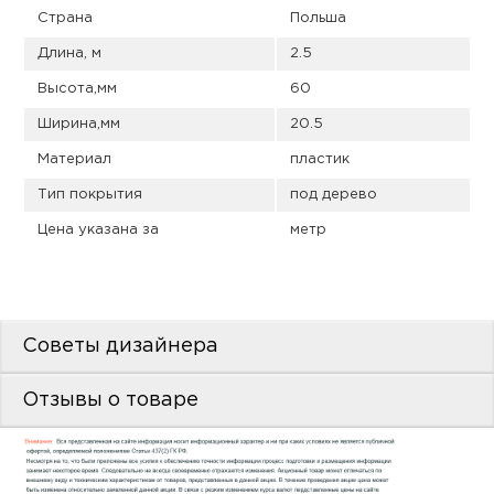
пис
Страна
Польша
дир
Длина, м
2.5
Высота,мм
60
Ширина,мм
20.5
Материал
пластик
пис
Тип покрытия
под дерево
дир
Цена указана за
метр
Советы дизайнера
Отзывы о товаре