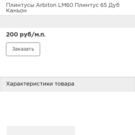
нам
Плинтусы Arbiton LM60 Плинтус 65 Дуб
Каньон
маг
200 руб/м.п.
офи
Характеристики товара
рек