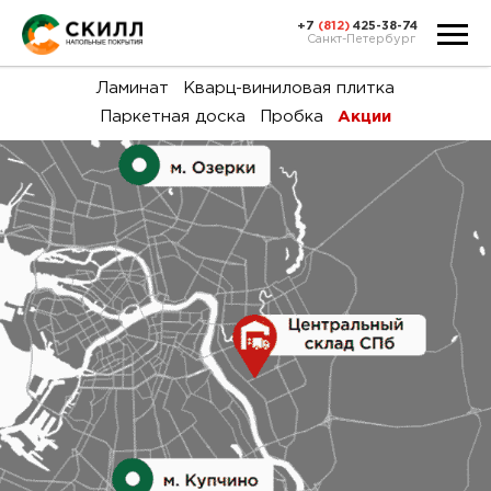
+7
(812)
425-38-74
Санкт-Петербург
Ка
Ламинат
Кварц-виниловая плитка
Паркетная доска
Пробка
Акции
тов
Н
акц
Га
пок
и
вин
воз
Ка