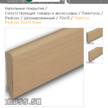
куп
Напольные покрытия
/
Сопутствующие товары и аксессуары
/
Плинтусы
/
отз
М
Pedross
/
Шпонированный
/
70х15
/
Плинтус
Pedross 70х15 Клён
опл
раб
тов
Дл
нап
юр.
пок
маг
Ва
рек
Ко
рек
с