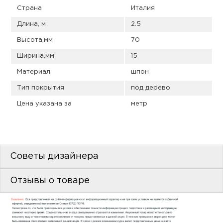
пис
Страна
Италия
дир
Длина, м
2.5
Высота,мм
70
Ширина,мм
15
Материал
шпон
пис
Тип покрытия
под дерево
дир
Цена указана за
метр
Советы дизайнера
Отзывы о товаре