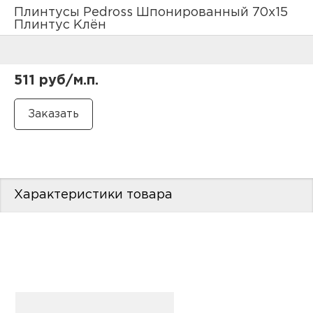
нам
Плинтусы Pedross Шпонированный 70х15
Плинтус Клён
маг
511 руб/м.п.
офи
Характеристики товара
рек