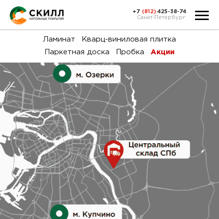
+7
(812)
425-38-74
Санкт-Петербург
Ка
Ламинат
Кварц-виниловая плитка
Паркетная доска
Пробка
Акции
тов
Н
акц
Га
пок
и
вин
воз
Ка