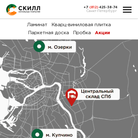
+7
(812)
425-38-74
Санкт-Петербург
Ка
Ламинат
Кварц-виниловая плитка
Паркетная доска
Пробка
Акции
тов
Н
акц
Га
пок
и
вин
воз
Ка