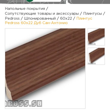
куп
Напольные покрытия
/
Сопутствующие товары и аксессуары
/
Плинтусы
/
отз
М
Pedross
/
Шпонированный
/
60х22
/
Плинтус
Pedross 60х22 Дуб Сан-Антонио
опл
раб
тов
Дл
нап
юр.
пок
маг
Ва
рек
Ко
рек
с