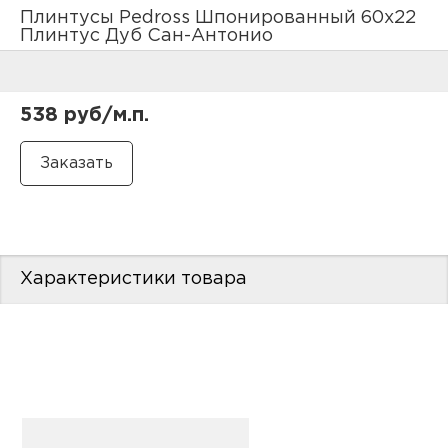
нам
Плинтусы Pedross Шпонированный 60х22
Плинтус Дуб Сан-Антонио
маг
538 руб/м.п.
офи
Характеристики товара
рек