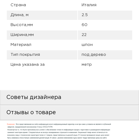
пис
Страна
Италия
дир
Длина, м
2.5
Высота,мм
60
Ширина,мм
22
Материал
шпон
пис
Тип покрытия
под дерево
дир
Цена указана за
метр
Советы дизайнера
Отзывы о товаре