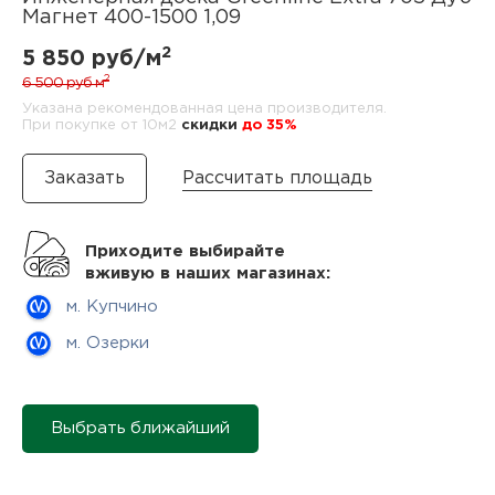
нам
Магнет 400-1500 1,09
2
5 850 руб/м
2
6 500 руб
м
Указана рекомендованная цена производителя.
маг
При покупке от 10м2
cкидки
до 35%
Рассчитать площадь
офи
Приходите выбирайте
вживую в наших магазинах:
м. Купчино
м. Озерки
рек
Выбрать ближайший