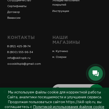
Сотрудничество
Укладка напольных
покрытий
Сертификаты
Инструкции
Договор
Вакансии
КОНТАКТЫ
НАШИ
МАГАЗИНЫ
8 (812) 425-38-74
м. Купчино
8 (800) 555-96-34
м. Озерки
info@skill-spb.ru
oooskillspb@gmail.com
Перезвоним вам
© ИП Коновалов Д.А., ОГРНИП 325784700361023. Все
Мы используем файлы cookie для корректной работы
за 5 минут
права защищены.
Сайта, аналитики посещаемости и улучшения сервиса.
Продолжая пользоваться сайтом https://skill-spb.ru, вы
Политика обработки ПДн
Политика cookies
соглашаетесь с
Политикой использования файлов cookie