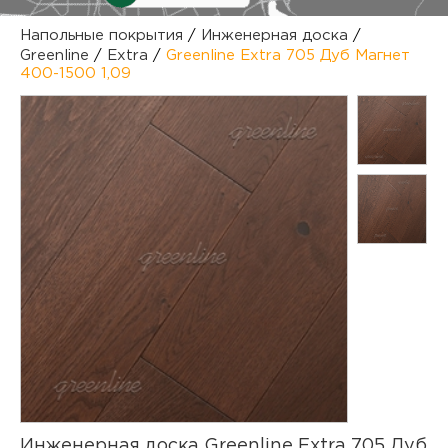
куп
Напольные покрытия
/
Инженерная доска
/
Greenline
/
Extra
/
Greenline Extra 705 Дуб Магнет
отз
М
400-1500 1,09
опл
раб
тов
Дл
нап
юр.
пок
маг
Ва
рек
Ко
рек
с
Инженерная доска Greenline Extra 705 Дуб