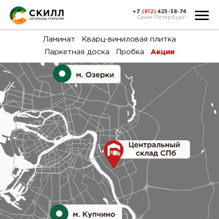
+7
(812)
425-38-74
Санкт-Петербург
Ка
Ламинат
Кварц-виниловая плитка
Паркетная доска
Пробка
Акции
тов
Н
акц
Га
пок
и
вин
воз
Ка