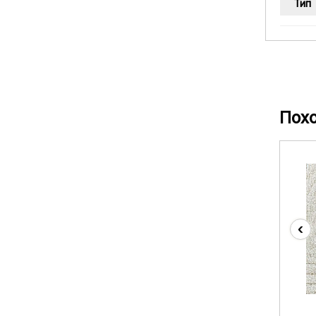
Тип
Пох
‹