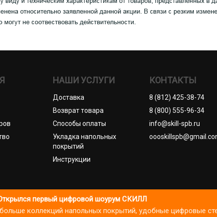
Я
НАШИ УСЛУГИ
КОНТАКТЫ
Доставка
8 (812) 425-38-74
Возврат товара
8 (800) 555-96-34
ров
Способы оплаты
info@skill-spb.ru
тво
Укладка напольных
oooskillspb@gmail.c
покрытий
Инструкции
П Коновалов Д.А., ОГРНИП 325784700361023. Все права защищ
Открылся первый цифровой шоурум СКИЛЛ
): больше коллекций напольных покрытий, удобные цифровые ст
литики посещаемости и улучшения сервиса. Продолжая пользоваться
итика cookies
Пользовательское соглашение
Публичная