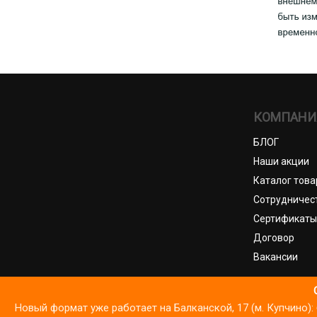
КОМПАНИ
БЛОГ
Наши акции
Каталог това
Сотрудничес
Сертификаты
Договор
Вакансии
© И
Новый формат уже работает на Балканской, 17 (м. Купчино
Мы используем файлы cookie для корректной работы Сайта, ана
Политика обработки ПДн
Пол