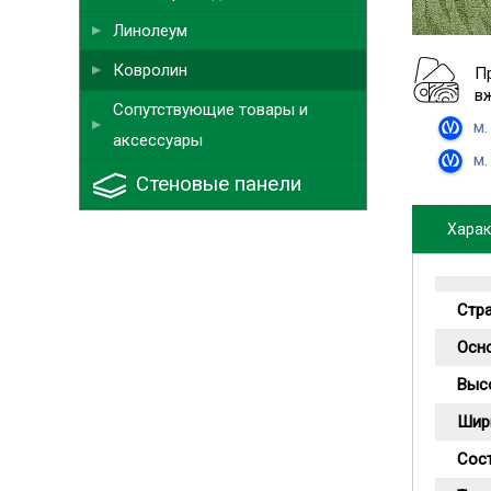
Линолеум
Ковролин
П
в
Сопутствующие товары и
м.
аксессуары
м.
Стеновые панели
Харак
Стр
Осн
Высо
Шир
Сос