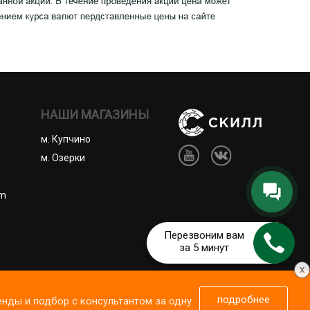
НАШИ МАГАЗИНЫ
м. Купчино
м. Озерки
om
Перезвоним вам
за 5 минут
x
ены.
подробнее
енды и подбор с консультантом за одну
 сайтом https://skill-spb.ru, вы соглашаетесь с
 оферта
Сведения о продавце
Принять