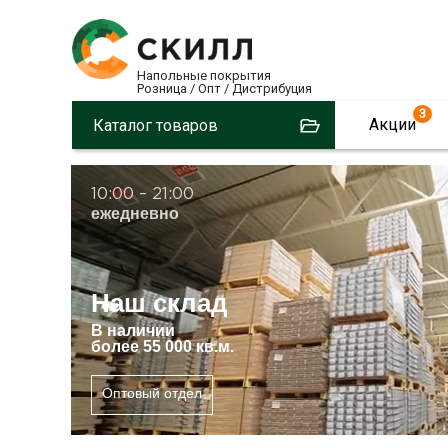
Напольные покрытия
Розница / Опт / Дистрибуция
3
Акции
Каталог товаров
10:00 – 21:00
ежедневно
Наш склад
В
наличии
более 55 000 кв.м.
Оптовый отдел