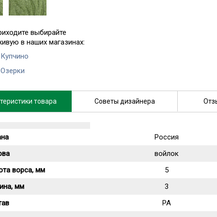
риходите выбирайте
живую в наших магазинах:
 Купчино
 Озерки
теристики товара
Советы дизайнера
Отз
ана
Россия
ова
войлок
та ворса, мм
5
ина, мм
3
тав
PA