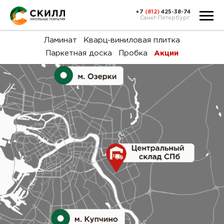
+7
(812)
425-38-74
Санкт-Петербург
Ка
Ламинат
Кварц-виниловая плитка
Паркетная доска
Пробка
Акции
тов
Н
акц
Га
пок
и
вин
воз
Ка