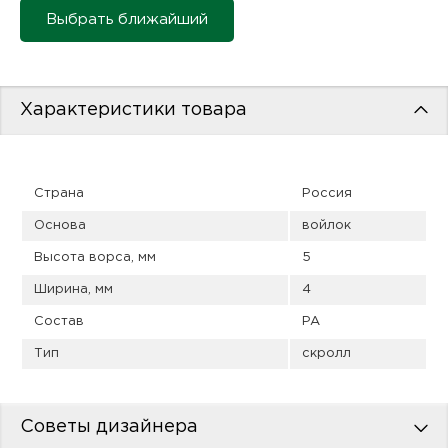
пис
Выбрать ближайший
дир
Характеристики товара
пис
дир
Страна
Россия
Основа
войлок
Высота ворса, мм
5
Ширина, мм
4
Состав
PA
Тип
скролл
Советы дизайнера