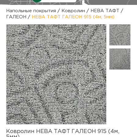
куп
Напольные покрытия
/
Ковролин
/
НЕВА ТАФТ
/
ГАЛЕОН
/
НЕВА ТАФТ ГАЛЕОН 915 (4м, 5мм)
отз
М
опл
раб
тов
Дл
нап
юр.
пок
маг
Ва
рек
Ко
рек
с
Ковролин НЕВА ТАФТ ГАЛЕОН 915 (4м,