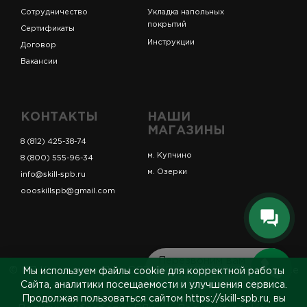
Сотрудничество
Укладка напольных
покрытий
Сертификаты
Инструкции
Договор
Вакансии
КОНТАКТЫ
НАШИ
МАГАЗИНЫ
8 (812) 425-38-74
м. Купчино
8 (800) 555-96-34
м. Озерки
info@skill-spb.ru
oooskillspb@gmail.com
Перезвоним вам
© ИП Коновалов Д.А., ОГРНИП 325784700361023. Все
Мы используем файлы cookie для корректной работы
за 5 минут
права защищены.
Сайта, аналитики посещаемости и улучшения сервиса.
Продолжая пользоваться сайтом https://skill-spb.ru, вы