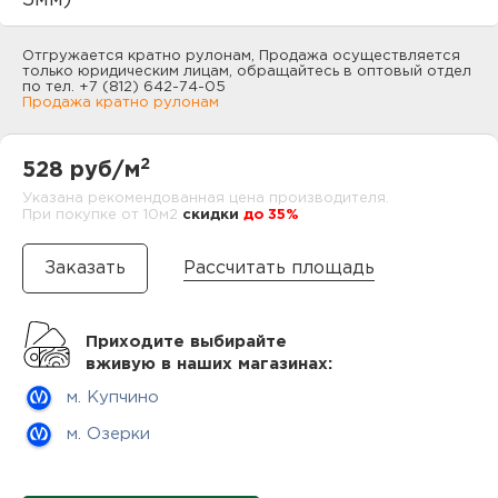
5мм)
нам
Отгружается кратно рулонам, Продажа осуществляется
только юридическим лицам, обращайтесь в оптовый отдел
по тел. +7 (812) 642-74-05
Продажа кратно рулонам
маг
2
528 руб/м
Указана рекомендованная цена производителя.
При покупке от 10м2
cкидки
до 35%
офи
Рассчитать площадь
Приходите выбирайте
вживую в наших магазинах:
рек
м. Купчино
м. Озерки