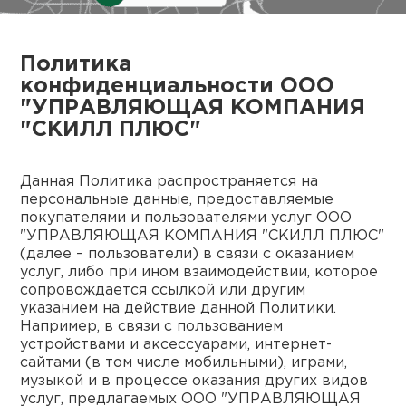
куп
отз
М
Политика
конфиденциальности ООО
опл
раб
"УПРАВЛЯЮЩАЯ КОМПАНИЯ
"СКИЛЛ ПЛЮС"
тов
Дл
Данная Политика распространяется на
нап
юр.
персональные данные, предоставляемые
покупателями и пользователями услуг ООО
пок
маг
Ва
"УПРАВЛЯЮЩАЯ КОМПАНИЯ "СКИЛЛ ПЛЮС"
(далее – пользователи) в связи с оказанием
услуг, либо при ином взаимодействии, которое
рек
Ко
сопровождается ссылкой или другим
указанием на действие данной Политики.
рек
Например, в связи с пользованием
устройствами и аксессуарами, интернет-
сайтами (в том числе мобильными), играми,
с
музыкой и в процессе оказания других видов
услуг, предлагаемых ООО "УПРАВЛЯЮЩАЯ