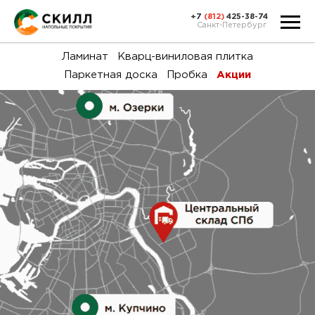
+7
(812)
425-38-74
Санкт-Петербург
Ка
Ламинат
Кварц-виниловая плитка
Паркетная доска
Пробка
Акции
тов
Н
акц
Га
пок
и
вин
воз
Ка