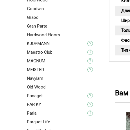
Floorwood
Кол-
Goodwin
Дли
Grabo
Шир
Gran Parte
Тол
Hardwood Floors
Фас
KJOPMANN
?
Тип
Maestro Club
?
MAGNUM
?
MEISTER
?
Navylam
Old Wood
Вам 
Panaget
?
PAR KY
?
Parla
?
Parquet Life