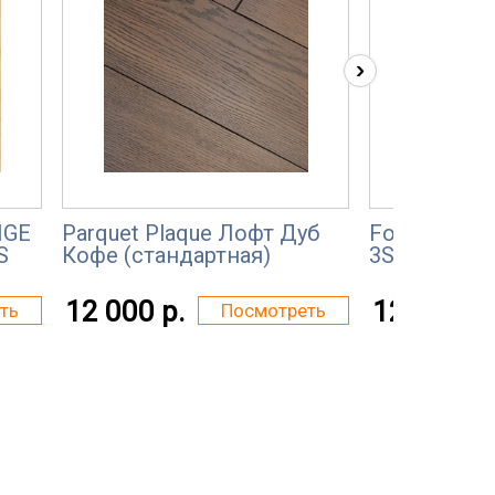
›
IGE
Parquet Plaque Лофт Дуб
Focus Floor
S
Кофе (стандартная)
3S
12 000 р.
12 000 р.
ть
Посмотреть