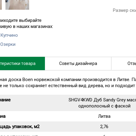
Размер ск
риходите выбирайте
живую в наших магазинах:
 Купчино
 Озерки
теристики товара
Советы дизайнера
Отз
ная доска Boen норвежской компании производится в Литве. П
е не только сохраняет естественный вид дерева, но и подходит
вание
SHGV4KWD Дуб Sandy Grey мас
однополосный с фаской
ана
Литва
щадь упаковок, м2
2,76