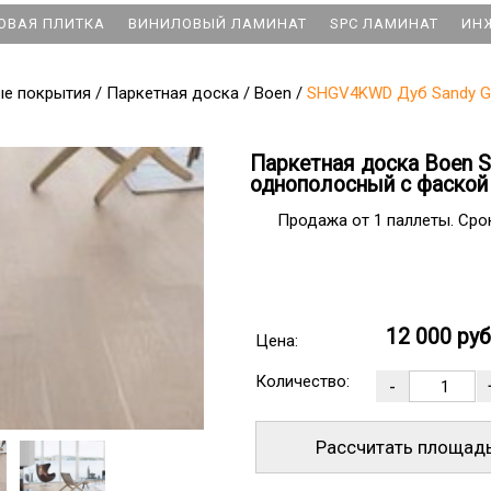
ОВАЯ ПЛИТКА
ВИНИЛОВЫЙ ЛАМИНАТ
SPC ЛАМИНАТ
ИН
ые покрытия
/
Паркетная доска
/
Boen
/
SHGV4KWD Дуб Sandy G
Паркетная доска Boen 
однополосный с фаской
Продажа от 1 паллеты. Срок
12 000 ру
Цена:
Количество:
Рассчитать площад