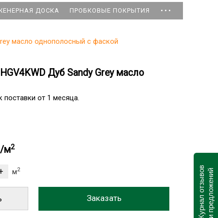
...
ЖЕНЕРНАЯ ДОСКА
ПРОБКОВЫЕ ПОКРЫТИЯ
rey масло однополосный с фаской
SHGV4KWD Дуб Sandy Grey масло
 поставки от 1 месяца.
2
б/м
Журнал отзывов
2
м
и предложений
ь