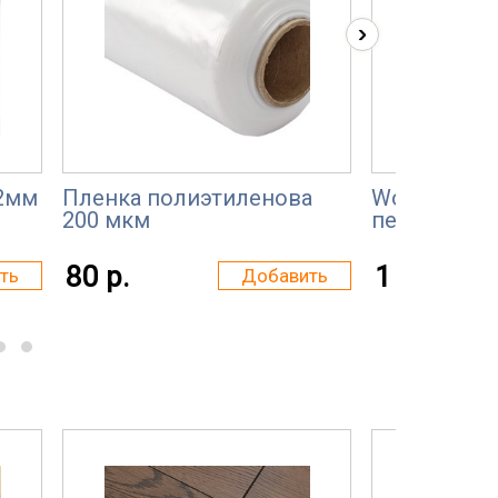
›
2мм
Пленка полиэтиленова
Wood-Lab L
200 мкм
пекан шоко
80 р.
1 100 р.
ть
Добавить