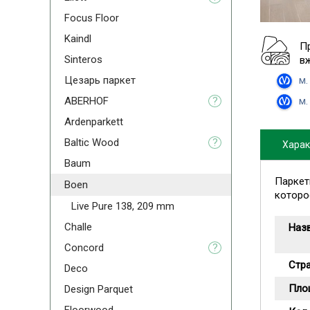
Focus Floor
Kaindl
П
Sinteros
в
м.
Цезарь паркет
м.
ABERHOF
?
Ardenparkett
Baltic Wood
?
Харак
Baum
Паркет
Boen
которо
Live Pure 138, 209 mm
Challe
Наз
Concord
?
Стр
Deco
Пло
Design Parquet