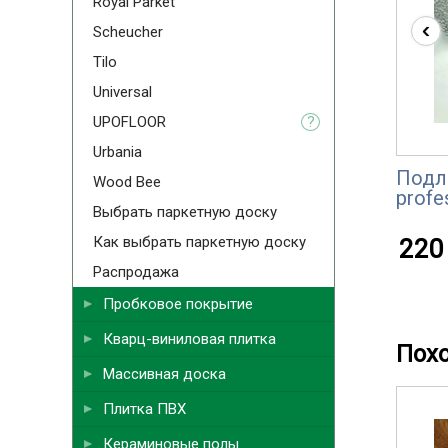
Royal Parket
‹
Scheucher
Tilo
Universal
UPOFLOOR
?
Urbania
Подл
Wood Bee
profe
Выбрать паркетную доску
Как выбрать паркетную доску
220 
Распродажа
Пробковое покрытие
Кварц-виниловая плитка
Пох
Массивная доска
Плитка ПВХ
Кераминовые полы