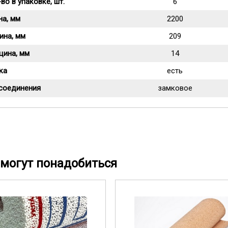
во в упаковке, шт.
6
на, мм
2200
ина, мм
209
щина, мм
14
ка
есть
 соединения
замковое
могут понадобиться