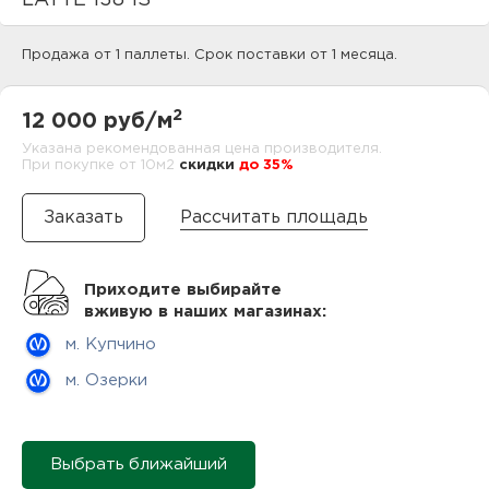
LATTE 138 1S
нам
Продажа от 1 паллеты. Срок поставки от 1 месяца.
маг
2
12 000 руб/м
Указана рекомендованная цена производителя.
При покупке от 10м2
cкидки
до 35%
Рассчитать площадь
офи
Приходите выбирайте
вживую в наших магазинах:
м. Купчино
м. Озерки
рек
Выбрать ближайший