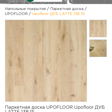
куп
Напольные покрытия
/
Паркетная доска
/
UPOFLOOR
/
Upofloor ДУБ LATTE 138 1S
отз
М
опл
раб
тов
Дл
нап
юр.
пок
маг
Ва
рек
Ко
рек
с
Паркетная доска UPOFLOOR Upofloor ДУБ