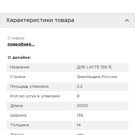
пис
дир
Характеристики товара
О марке:
пис
подробнее...
дир
О дизайне:
Название
ДУБ LATTE 138 1S
Страна
Финляндия-Россия
Площадь упаковок
2,2
Кол-во штук в упаковке
8
Длина
2000
Ширина
138
Толщина
14
Фаска
нет