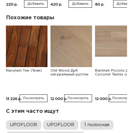
Добавить
Добавить
Добавить
220 р.
420 р.
80 р.
Похожие товары
Navylam Тик (Teak)
Old Wood Дуб
Barlinek Piccolo Дуб
натуральный рустик
Coconut Tastes of Li
Посмотреть
Посмотреть
Посмотреть
13 226 р.
12 000 р.
12 000 р.
С этим часто ищут
UPOFLOOR
UPOFLOOR
1 полосная