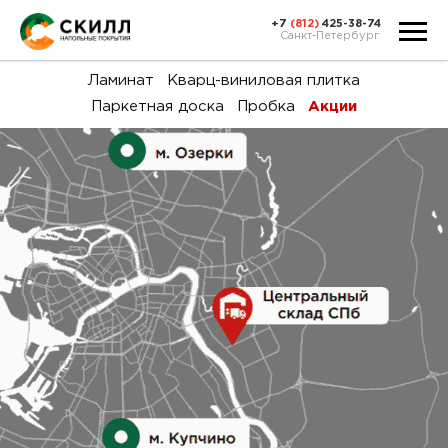
+7
(812)
425-38-74
Санкт-Петербург
Ка
Ламинат
Кварц-виниловая плитка
Паркетная доска
Пробка
Акции
тов
Н
акц
Га
пок
и
вин
воз
Ка