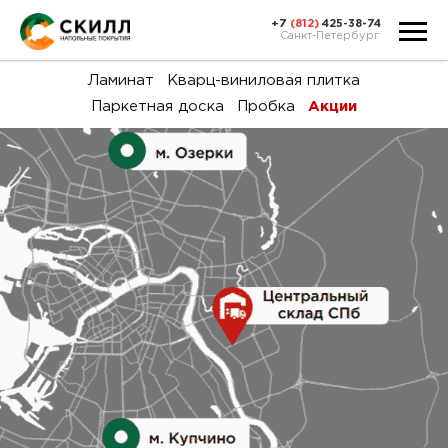
+7
(812)
425-38-74
Санкт-Петербург
Ка
Ламинат
Кварц-виниловая плитка
Паркетная доска
Пробка
Акции
тов
Н
акц
Га
пок
и
вин
воз
Ка