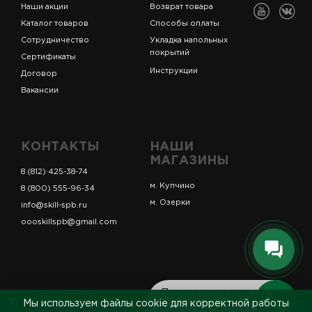
Наши акции
Возврат товара
Каталог товаров
Способы оплаты
Сотрудничество
Укладка напольных
покрытий
Сертификаты
Инструкции
Договор
Вакансии
КОНТАКТЫ
НАШИ
МАГАЗИНЫ
8 (812) 425-38-74
м. Купчино
8 (800) 555-96-34
м. Озерки
info@skill-spb.ru
oooskillspb@gmail.com
Перезвоним вам
© ИП Коновалов Д.А., ОГРНИП 325784700361023. Все
Мы используем файлы cookie для корректной работы
за 5 минут