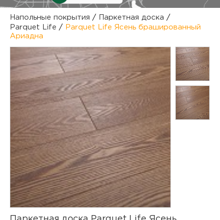
куп
Напольные покрытия
/
Паркетная доска
/
Parquet Life
/
Parquet Life Ясень брашированный
отз
М
Ариадна
опл
раб
тов
Дл
нап
юр.
пок
маг
Ва
рек
Ко
рек
с
Паркетная доска Parquet Life Ясень