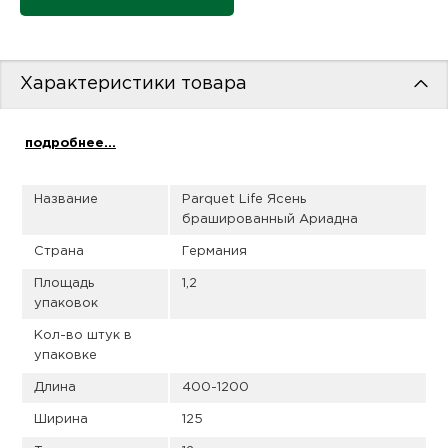
пис
дир
Характеристики товара
подробнее...
пис
дир
Название
Parquet Life Ясень
брашированный Ариадна
Страна
Германия
Площадь
1,2
упаковок
Кол-во штук в
упаковке
Длина
400-1200
Ширина
125