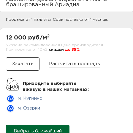
нам
брашированный Ариадна
Продажа от 1 паллеты. Срок поставки от 1 месяца.
маг
2
12 000 руб/м
Указана рекомендованная цена производителя.
При покупке от 10м2
cкидки
до 35%
офи
Рассчитать площадь
Приходите выбирайте
вживую в наших магазинах:
м. Купчино
рек
м. Озерки
Выбрать ближайший