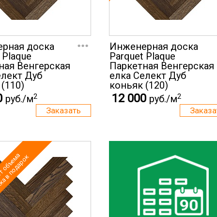
...
рная доска
Инженерная доска
 Plaque
Parquet Plaque
ная Венгерская
Паркетная Венгерская
елект Дуб
елка Селект Дуб
(110)
коньяк (120)
0
12 000
2
2
руб./м
руб./м
т объема
а в подарок