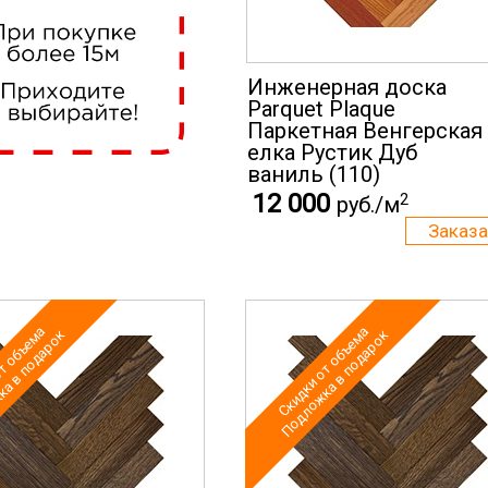
Инженерная доска
Parquet Plaque
Паркетная Венгерская
елка Рустик Дуб
ваниль (110)
12 000
2
руб./м
т объема
Скидки от объема
а в подарок
Подложка в подарок