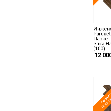
Инжене
Parquet
Паркет
елка Н
(100)
12 00
Скидки о
Подложк