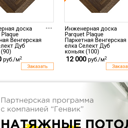
...
рная доска
Инженерная доска
 Plaque
Parquet Plaque
ная Венгерская
Паркетная Венгерская
елект Дуб
елка Селект Дуб
(90)
коньяк (100)
0
12 000
2
2
руб./м
руб./м