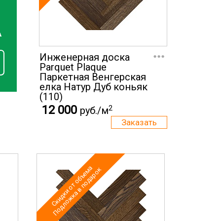
А
...
Инженерная доска
Parquet Plaque
Паркетная Венгерская
елка Натур Дуб коньяк
(110)
12 000
2
руб./м
Скидки от объема
Подложка в подарок