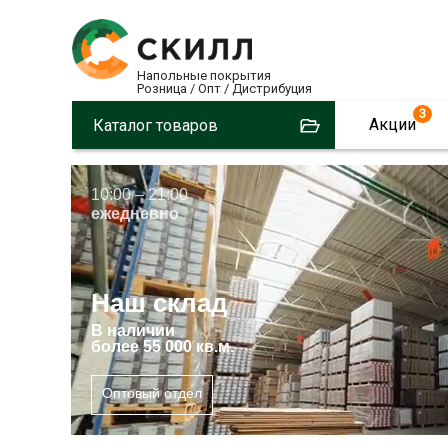
Напольные покрытия
Розница / Опт / Дистрибуция
3
Акции
Каталог товаров
10:00 – 21:00
ежедневно
Наш склад
В
наличии
более 55 000 кв.м.
Оптовый отдел