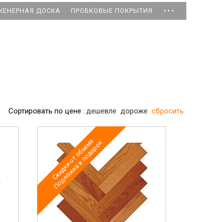
...
ЖЕНЕРНАЯ ДОСКА
ПРОБКОВЫЕ ПОКРЫТИЯ
Сортировать по цене :
дешевле
дороже
сбросить
Скидки от объема
Подложка в подарок