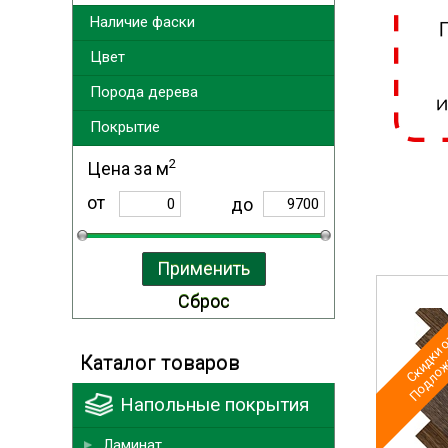
Наличие фаски
Цвет
Порода дерева
Покрытие
2
Цена за м
от
до
Скидки о
Подложк
Каталог товаров
Напольные покрытия
Ламинат