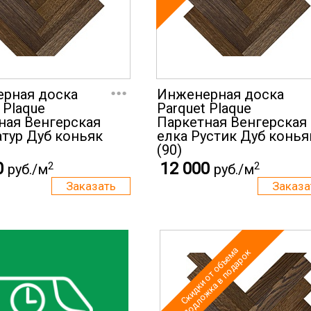
...
рная доска
Инженерная доска
 Plaque
Parquet Plaque
ная Венгерская
Паркетная Венгерская
атур Дуб коньяк
елка Рустик Дуб конья
(90)
0
12 000
2
2
руб./м
руб./м
Скидки от объема
Подложка в подарок