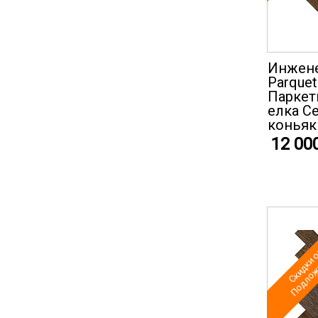
Инжене
Parquet
Паркет
елка С
коньяк 
12 00
Скидки о
Подложк