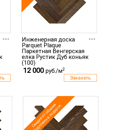
...
...
Инженерная доска
Parquet Plaque
Паркетная Венгерская
к
елка Рустик Дуб коньяк
(100)
12 000
2
руб./м
Скидки от объема
Подложка в подарок