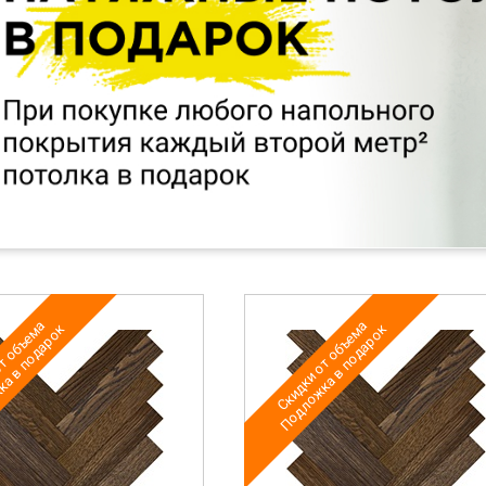
т объема
Скидки от объема
а в подарок
Подложка в подарок