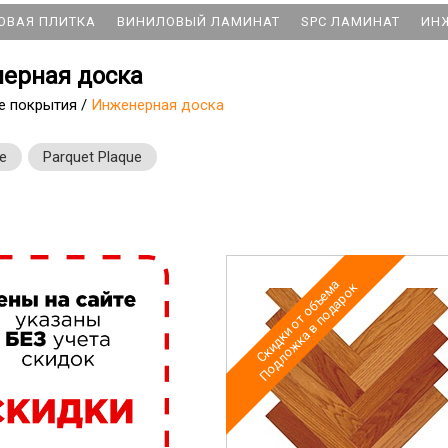
ОВАЯ ПЛИТКА
ВИНИЛОВЫЙ ЛАМИНАТ
SPC ЛАМИНАТ
ИН
ерная доска
е покрытия
/
Инженерная доска
ne
Parquet Plaque
Скидки от объема
Подложка в подарок