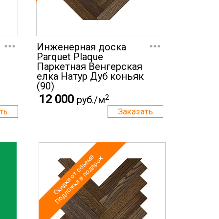
...
...
Инженерная доска
Parquet Plaque
Паркетная Венгерская
елка Натур Дуб коньяк
(90)
12 000
2
руб./м
Скидки от объема
Подложка в подарок