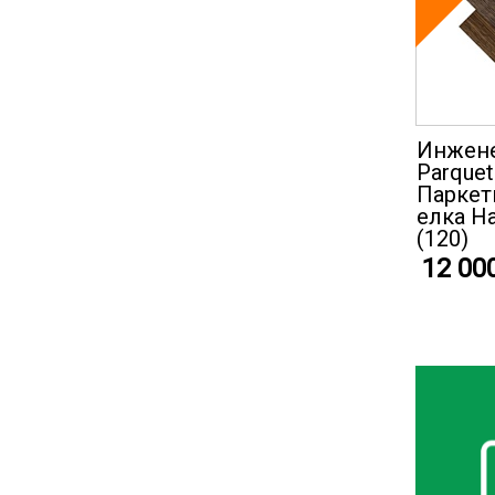
Инжене
Parquet
Паркет
елка Н
(120)
12 00