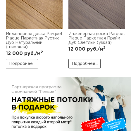
пис
дир
Инженерная доска Parquet
Инженерная доска Parquet
Plaque Паркетная Рустик
Plaque Паркетная Прайм
Дуб Натуральный
Дуб Светлый (узкая)
пис
(широкая)
2
12 000
руб./м
2
12 000
руб./м
дир
Подробнее...
Подробнее...