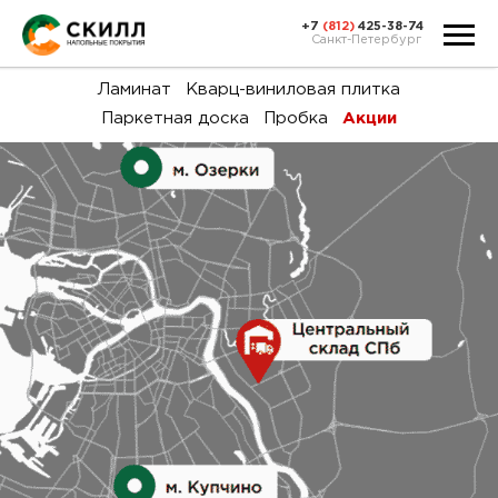
+7
(812)
425-38-74
Санкт-Петербург
Ка
Ламинат
Кварц-виниловая плитка
Паркетная доска
Пробка
Акции
тов
Н
акц
Га
пок
и
вин
воз
Ка