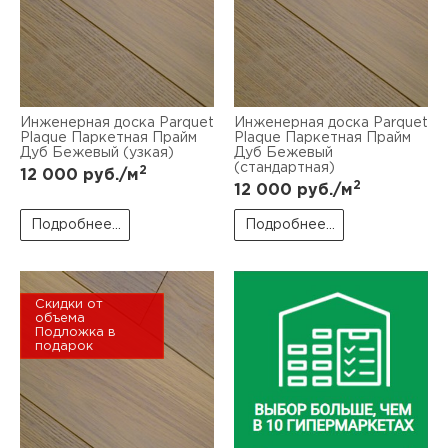
Инженерная доска Parquet
Инженерная доска Parquet
Plaque Паркетная Прайм
Plaque Паркетная Прайм
Дуб Бежевый (узкая)
Дуб Бежевый
(стандартная)
2
12 000
руб./м
2
12 000
руб./м
Подробнее...
Подробнее...
Скидки от
объема
Подложка в
подарок