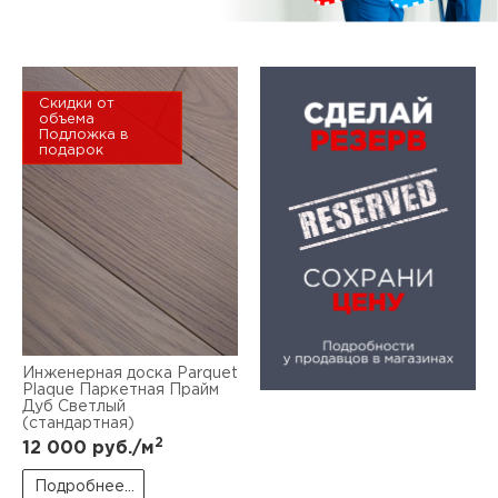
Скидки от
объема
Подложка в
подарок
Инженерная доска Parquet
Plaque Паркетная Прайм
Дуб Светлый
(стандартная)
2
12 000
руб./м
Подробнее...