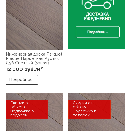
Инженерная доска Parquet
Plaque Паркетная Рустик
Дуб Светлый (узкая)
2
12 000
руб./м
Подробнее...
Скидки от
Скидки от
объема
объема
Подложка в
Подложка в
подарок
подарок