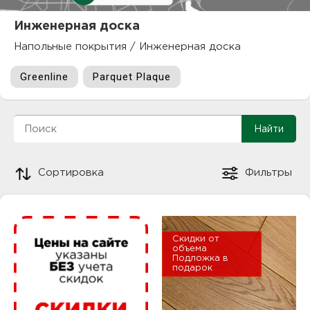
куп
Инженерная доска
отз
М
Напольные покрытия
/
Инженерная доска
опл
раб
Greenline
Parquet Plaque
тов
Дл
нап
юр.
пок
Сортировка
Фильтры
маг
Ва
рек
Ко
Скидки от
рек
объема
Подложка в
подарок
с