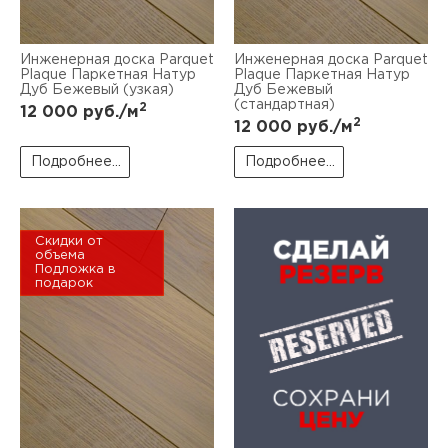
Инженерная доска Parquet
Инженерная доска Parquet
Plaque Паркетная Натур
Plaque Паркетная Натур
Дуб Бежевый (узкая)
Дуб Бежевый
(стандартная)
2
12 000
руб./м
2
12 000
руб./м
Подробнее...
Подробнее...
Скидки от
объема
Подложка в
подарок