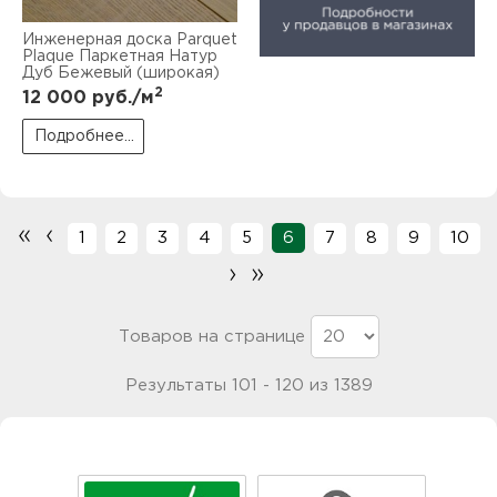
Инженерная доска Parquet
Plaque Паркетная Натур
Дуб Бежевый (широкая)
2
12 000
руб./м
Подробнее...
«
‹
1
2
3
4
5
6
7
8
9
10
›
»
Товаров на странице
Результаты 101 - 120 из 1389