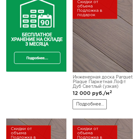
Скидки от
объема
Подложка в
подарок
Инженерная доска Parquet
Plaque Паркетная Лофт
Дуб Светлый (узкая)
2
12 000
руб./м
Подробнее...
Скидки от
Скидки от
объема
объема
Подложка в
Подложка в