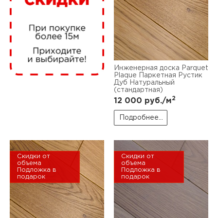
нам
маг
Инженерная доска Parquet
Plaque Паркетная Рустик
Дуб Натуральный
(стандартная)
офи
2
12 000
руб./м
Подробнее...
Скидки от
Скидки от
объема
объема
Подложка в
Подложка в
рек
подарок
подарок