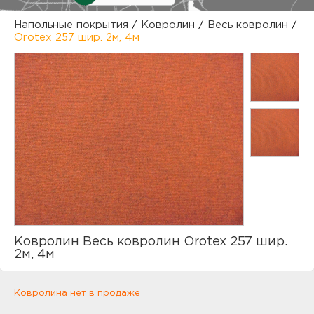
куп
Напольные покрытия
/
Ковролин
/
Весь ковролин
/
Orotex 257 шир. 2м, 4м
отз
М
опл
раб
тов
Дл
нап
юр.
пок
маг
Ва
рек
Ко
Ковролин Весь ковролин Orotex 257 шир.
рек
2м, 4м
с
Ковролина нет в продаже