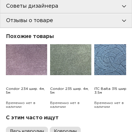
пис
Советы дизайнера
дир
Отзывы о товаре
Похожие товары
пис
дир
Condor 234 шир. 4м,
Condor 235 шир. 4м,
ITC Balta 315 шир.
5м
5м
3.5м
Временно нет в
Временно нет в
Временно нет в
наличии
наличии
наличии
С этим часто ищут
Весь ковролин
Ковролин