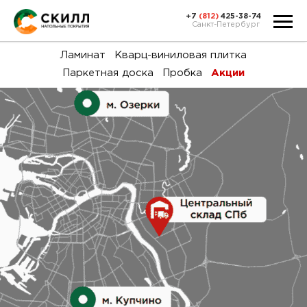
+7
(812)
425-38-74
Санкт-Петербург
Ка
Ламинат
Кварц-виниловая плитка
Паркетная доска
Пробка
Акции
тов
Н
акц
Га
пок
и
вин
воз
Ка