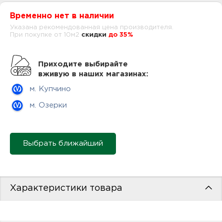
нам
Временно нет в наличии
Указана рекомендованная цена производителя.
При покупке от 10м2
cкидки
до 35%
маг
Приходите выбирайте
вживую в наших магазинах:
м. Купчино
офи
м. Озерки
Выбрать ближайший
рек
Характеристики товара