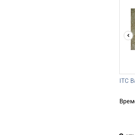
‹
ITC B
Врем