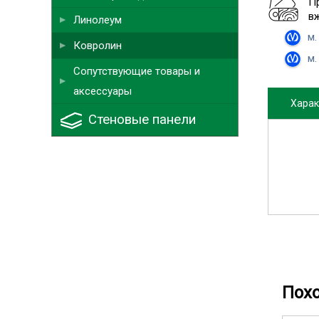
П
в
Линолеум
м.
Ковролин
м.
Сопутствующие товары и
аксессуары
Харак
Стеновые панели
Пох