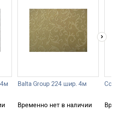
›
 4м
Balta Group 224 шир. 4м
Condor 248 
ии
Временно нет в наличии
Временно н