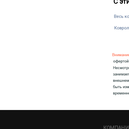
С эт
Весь к
Коврол
КОМПАНИ