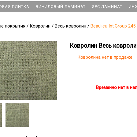
ОВАЯ ПЛИТКА
ВИНИЛОВЫЙ ЛАМИНАТ
SPC ЛАМИНАТ
ИН
ые покрытия
/
Ковролин
/
Весь ковролин
/
Beaulieu Int.Group 245
Ковролин Весь ковролин 
Ковролина нет в продаже
Временно нет в на