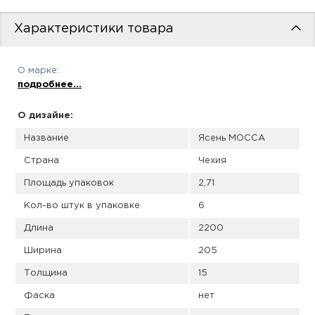
пис
Характеристики товара
дир
О марке:
подробнее...
пис
О дизайне:
дир
Название
Ясень МОССА
Страна
Чехия
Площадь упаковок
2,71
Кол-во штук в упаковке
6
Длина
2200
Ширина
205
Толщина
15
Фаска
нет