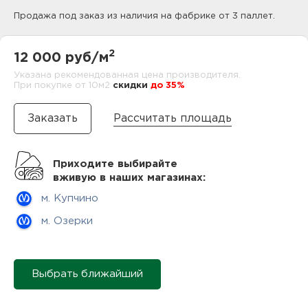
нам
Продажа под заказ из наличия на фабрике от 3 паллет.
2
12 000 руб/м
маг
Указана рекомендованная цена производителя.
При покупке от 10м2
cкидки
до 35%
Рассчитать площадь
офи
Приходите выбирайте
вживую в наших магазинах:
м. Купчино
м. Озерки
рек
Выбрать ближайший