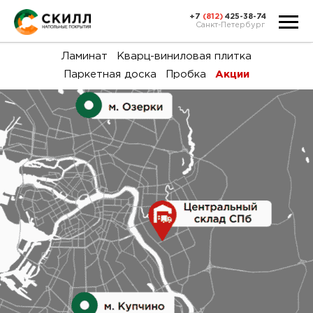
+7
(812)
425-38-74
Санкт-Петербург
Ка
Ламинат
Кварц-виниловая плитка
Паркетная доска
Пробка
Акции
тов
Н
акц
Га
пок
и
вин
воз
Ка