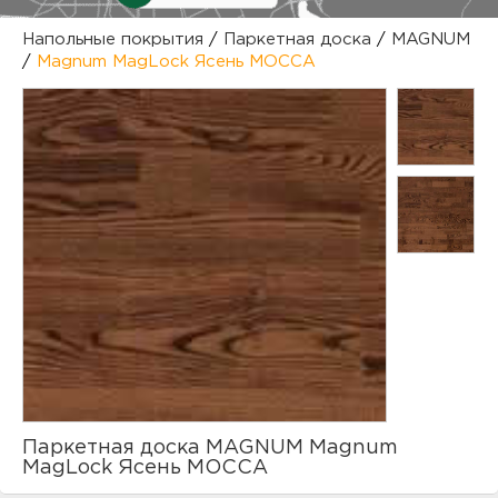
куп
Напольные покрытия
/
Паркетная доска
/
MAGNUM
/
Magnum MagLock Ясень МОССА
отз
М
опл
раб
тов
Дл
нап
юр.
пок
маг
Ва
рек
Ко
рек
Паркетная доска MAGNUM Magnum
с
MagLock Ясень МОССА