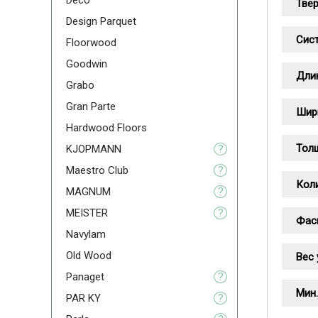
Deco
Тве
Design Parquet
Сист
Floorwood
Goodwin
Дли
Grabo
Gran Parte
Шир
Hardwood Floors
Тол
KJOPMANN
?
Maestro Club
?
Коли
MAGNUM
?
MEISTER
?
Фас
Navylam
Old Wood
Вес 
Panaget
?
Мин.
PAR KY
?