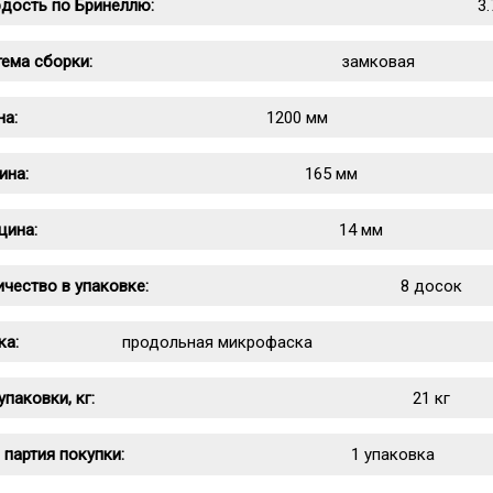
рдость по Бринеллю:
3.
ема сборки:
замковая
на:
1200 мм
ина:
165 мм
щина:
14 мм
чество в упаковке:
8 досок
ка:
продольная микрофаска
упаковки, кг:
21 кг
 партия покупки:
1 упаковка