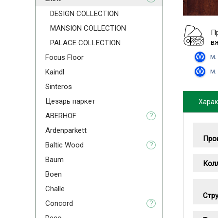
DESIGN COLLECTION
MANSION COLLECTION
П
в
PALACE COLLECTION
м.
Focus Floor
м.
Kaindl
Sinteros
Цезарь паркет
Харак
ABERHOF
?
Ardenparkett
Про
Baltic Wood
?
Baum
Кол
Boen
Challe
Стру
Concord
?