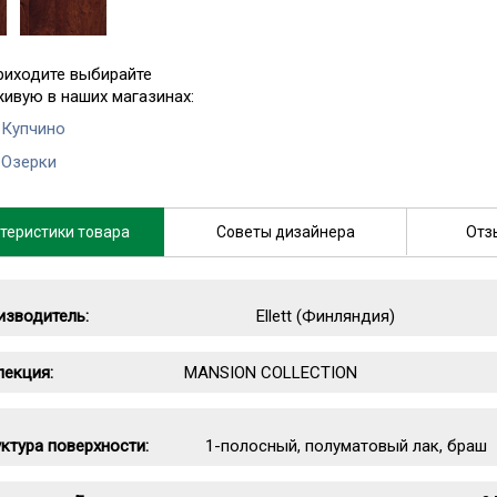
риходите выбирайте
живую в наших магазинах:
 Купчино
 Озерки
теристики товара
Советы дизайнера
Отз
изводитель:
Ellett (Финляндия)
лекция:
MANSION COLLECTION
ктура поверхности:
1-полосный, полуматовый лак, браш