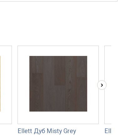
›
Ellett Дуб Misty Grey
Ellett Дуб S