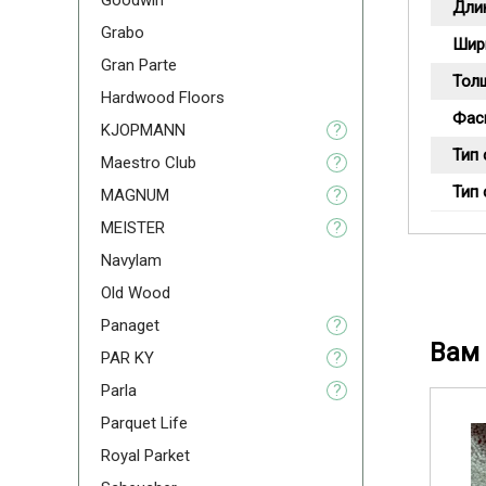
Goodwin
Дли
Grabo
Шир
Gran Parte
Тол
Hardwood Floors
Фас
KJOPMANN
?
Тип
Maestro Club
?
Тип
MAGNUM
?
MEISTER
?
Navylam
Old Wood
Panaget
?
Вам 
PAR KY
?
Parla
?
Parquet Life
Royal Parket