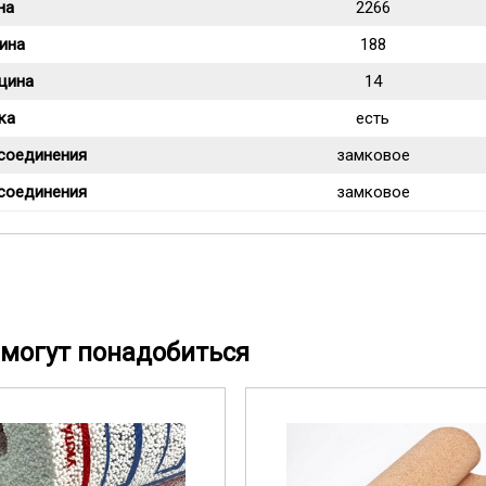
на
2266
ина
188
щина
14
ка
есть
 соединения
замковое
 соединения
замковое
могут понадобиться