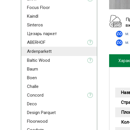
Focus Floor
Kaindl
П
Sinteros
в
м.
Цезарь паркет
м.
ABERHOF
?
Ardenparkett
Baltic Wood
?
Харак
Baum
Boen
Challe
Наз
Concord
?
Стр
Deco
Пло
Design Parquet
Floorwood
Кол-