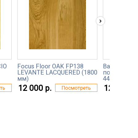
›
CIO
Focus Floor OAK FP138
Baum Comfor
LEVANTE LACQUERED (1800
полосная Д
мм)
44
12 000 р.
12 000 р.
ть
Посмотреть