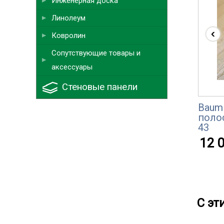
Инженерная доска
Линолеум
‹
Ковролин
Сопутствующие товары и
аксессуары
Стеновые панели
Baum 
поло
43
12 0
С эт