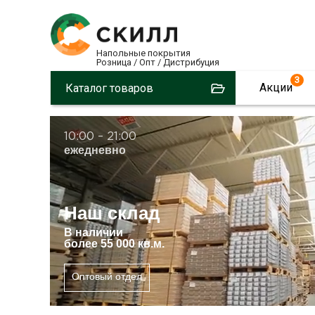
Напольные покрытия
Розница / Опт / Дистрибуция
3
Акции
Каталог товаров
10:00 – 21:00
ежедневно
Наш склад
В
наличии
более 55 000 кв.м.
Оптовый отдел