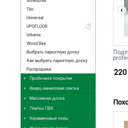
Scheucher
‹
Tilo
Universal
UPOFLOOR
?
Urbania
Wood Bee
Подл
Выбрать паркетную доску
profe
Как выбрать паркетную доску
Распродажа
220 
Пробковое покрытие
Кварц-виниловая плитка
Массивная доска
Пох
Плитка ПВХ
Кераминовые полы