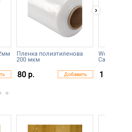
›
2мм
Пленка полиэтиленова
Wood-Lab L
200 мкм
Санторини 
80 р.
1 100 р.
ть
Добавить