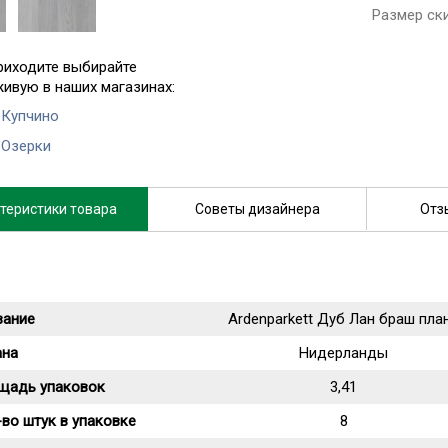
Размер ск
риходите выбирайте
живую в наших магазинах:
 Купчино
 Озерки
теристики товара
Советы дизайнера
Отз
вание
Ardenparkett Дуб Лан браш пла
ана
Нидерланды
щадь упаковок
3,41
во штук в упаковке
8