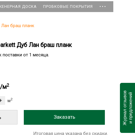
...
ЖЕНЕРНАЯ ДОСКА
ПРОБКОВЫЕ ПОКРЫТИЯ
б Лан браш планк
arkett Дуб Лан браш планк
 поставки от 1 месяца.
2
б/м
Журнал отзывов
и предложений
2
м
ь
Итоговая цена указана без скидки.