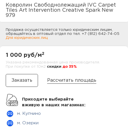
нам
Ковролин Свободнолежащий IVC Carpet
Tiles Art Intervention Creative Spark New
979
маг
Продажа осуществляется только юридическим лицам,
обращайтесь в оптовый отдел по тел. +7 (812) 642-74-05
Для юридических лиц
2
1 000 руб/м
офи
Указана рекомендованная цена производителя.
При покупке от 10м2
cкидки
до 35%
Рассчитать площадь
Приходите выбирайте
рек
вживую в наших магазинах:
м. Купчино
м. Озерки