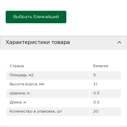
пис
дир
Выбрать ближайший
пис
Характеристики товара
дир
Страна
Бельгия
Площадь, м2
5
Высота ворса, мм
3.1
Ширина, м
0.5
Длина, м
0.5
Количество в упаковке, шт
20