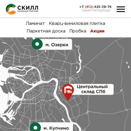
+7
(812)
425-38-74
Санкт-Петербург
Ка
Ламинат
Кварц-виниловая плитка
Паркетная доска
Пробка
Акции
тов
Н
акц
Га
пок
и
вин
воз
Ка