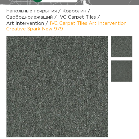
куп
Напольные покрытия
/
Ковролин
/
Свободнолежащий
/
IVC Carpet Tiles
/
отз
М
Art Intervention
/
IVC Carpet Tiles Art Intervention
Creative Spark New 979
опл
раб
тов
Дл
нап
юр.
пок
маг
Ва
рек
Ко
рек
с