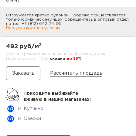
6мм)
нам
Отгружается кратно рулонам, Продажа осуществляется
только юридическим лицам, обращайтесь в оптовый отдел
по тел. +7 (812) 642-74-05
Продажа кратно рулонам
маг
2
492 руб/м
Указана рекомендованная цена производителя.
При покупке от 10м2
cкидки
до 35%
офи
Рассчитать площадь
Приходите выбирайте
вживую в наших магазинах:
рек
м. Купчино
м. Озерки