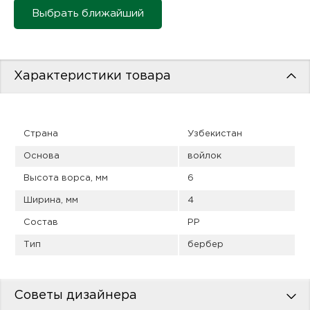
пис
Выбрать ближайший
дир
Характеристики товара
пис
дир
Страна
Узбекистан
Основа
войлок
Высота ворса, мм
6
Ширина, мм
4
Состав
PP
Тип
бербер
Советы дизайнера