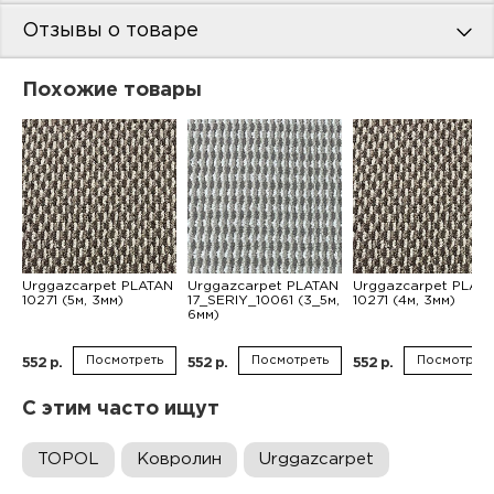
Отзывы о товаре
Похожие товары
Urggazcarpet PLATAN
Urggazcarpet PLATAN
Urggazcarpet PLAT
10271 (5м, 3мм)
17_SERIY_10061 (3_5м,
10271 (4м, 3мм)
6мм)
Посмотреть
Посмотреть
Посмотреть
552 р.
552 р.
552 р.
С этим часто ищут
TOPOL
Ковролин
Urggazcarpet