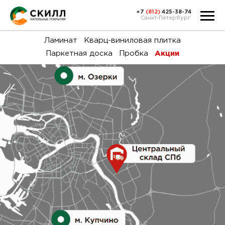
+7
(812)
425-38-74
Санкт-Петербург
Ка
Ламинат
Кварц-виниловая плитка
Паркетная доска
Пробка
Акции
тов
Н
акц
Га
пок
и
вин
воз
Ка