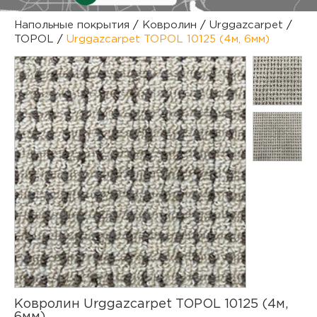
куп
Напольные покрытия
/
Ковролин
/
Urggazcarpet
/
TOPOL
/
Urggazcarpet TOPOL 10125 (4м, 6мм)
отз
М
опл
раб
тов
Дл
нап
юр.
пок
маг
Ва
рек
Ко
рек
с
Ковролин Urggazcarpet TOPOL 10125 (4м,