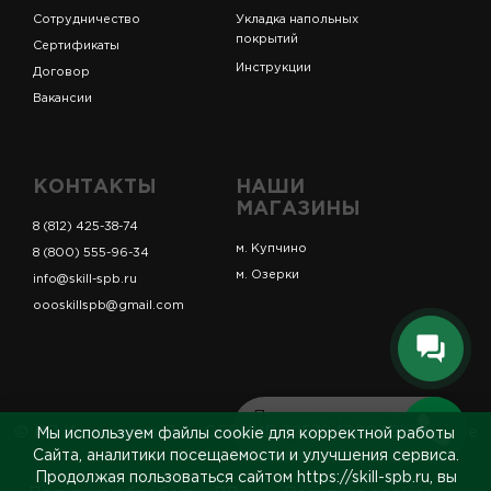
Сотрудничество
Укладка напольных
покрытий
Сертификаты
Инструкции
Договор
Вакансии
КОНТАКТЫ
НАШИ
МАГАЗИНЫ
8 (812) 425-38-74
м. Купчино
8 (800) 555-96-34
м. Озерки
info@skill-spb.ru
oooskillspb@gmail.com
Перезвоним вам
© ИП Коновалов Д.А., ОГРНИП 325784700361023. Все
Мы используем файлы cookie для корректной работы
за 5 минут
права защищены.
Сайта, аналитики посещаемости и улучшения сервиса.
Продолжая пользоваться сайтом https://skill-spb.ru, вы